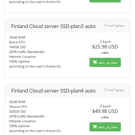
according to the user's choice Os
Finland Cloud server SSD-plan3 auto
0 موجود است
16GB RAM
شروع از
8core CPU
$25.98 USD
160GB SSD
20TB traffic Bandwidth
ماهانه
Helsinki Location
100% Uptime
سفارش دهید
according to the user's choice Os
Finland Cloud server SSD-plan4 auto
0 موجود است
32GB RAM
شروع از
16core CPU
$49.98 USD
320GB SSD
20TB traffic Bandwidth
ماهانه
Helsinki Location
100% Uptime
سفارش دهید
according to the user's choice Os