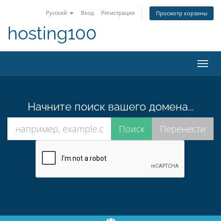
Русский
Вход
Регистрация
Просмотр корзины
hosting100
Пере
нави
Начните поиск вашего домена...