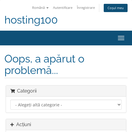
Română
Autentificare
Înregistrare
Coșul meu
hosting100
Navi
Toggl
Oops, a apărut o
problemă...
Categorii
Acțiuni