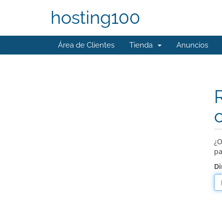
hosting100
Área de Clientes
Tienda
Anuncios
¿O
pa
Di