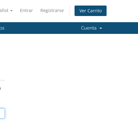
añol
Entrar
Registrarse
Ver Carrito
os
Cuenta
a