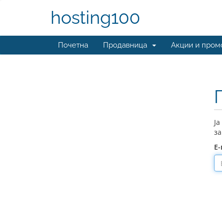
hosting100
Почетна
Продавница
Акции и пром
Ја
за
Е