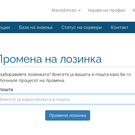
Macedonian
Најава на профил
оции
База на знаења
Статус на сервери
Контакт
Промена на лозинка
 заборавивте лозинката? Внесете ја вашата е-пошта како би го
почнале процесот на промена.
-пошта
Промени лозинка