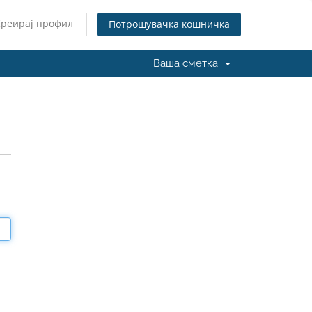
Креирај профил
Потрошувачка кошничка
Ваша сметка